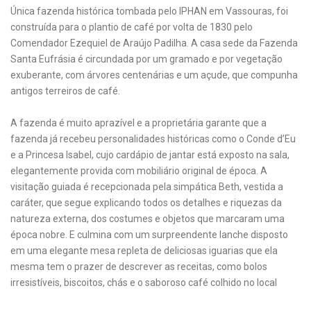
Única fazenda histórica tombada pelo IPHAN em Vassouras, foi
construída para o plantio de café por volta de 1830 pelo
Comendador Ezequiel de Araújo Padilha. A casa sede da Fazenda
Santa Eufrásia é circundada por um gramado e por vegetação
exuberante, com árvores centenárias e um açude, que compunha
antigos terreiros de café.
A fazenda é muito aprazível e a proprietária garante que a
fazenda já recebeu personalidades históricas como o Conde d’Eu
e a Princesa Isabel, cujo cardápio de jantar está exposto na sala,
elegantemente provida com mobiliário original de época. A
visitação guiada é recepcionada pela simpática Beth, vestida a
caráter, que segue explicando todos os detalhes e riquezas da
natureza externa, dos costumes e objetos que marcaram uma
época nobre. E culmina com um surpreendente lanche disposto
em uma elegante mesa repleta de deliciosas iguarias que ela
mesma tem o prazer de descrever as receitas, como bolos
irresistíveis, biscoitos, chás e o saboroso café colhido no local