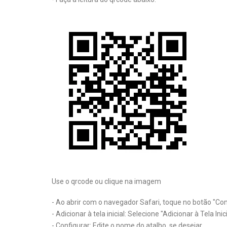
Use o qrcode ou clique na imagem
- Ao abrir com o navegador Safari, toque no botão "Co
- Adicionar à tela inicial: Selecione "Adicionar à Tela Inici
- Configurar: Edite o nome do atalho, se desejar.