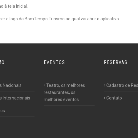
 à tela inicial.
ecer o logo da BomTempo Turismo ao qual vai abrir o aplicativo.
MO
EVENTOS
RESERVAS
s Nacionais
Teatro, os melhores
Cadastro de Re
restaurantes, os
 Internacionais
Contato
melhores eventos
ros