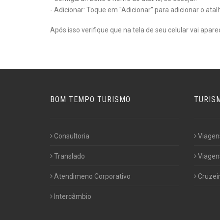
- Adicionar: Toque em "Adicionar" para adicionar o atalho
Após isso verifique que na tela de seu celular vai apar
BOM TEMPO TURISMO
TURIS
Consultoria
Viagen
Translado
Viagens
Atendimeno Corporativo
Cruzei
Intercâmbio