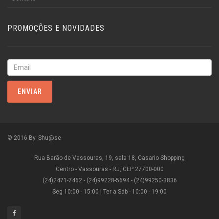
PROMOÇÕES E NOVIDADES
©
2016 By_Shu@se
Rua Barão de Vassouras, 19, sala 18, Casario Shopping
Centro - Vassouras - RJ, CEP 27700-000
(24)2471-7462 - (24)99228-5694 - (24)99250-3836
Seg 10:00 - 15:00 | Ter a Sáb - 10:00 - 19:00