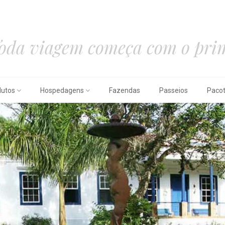
oda viagem começa com o prim
dutos
Hospedagens
Fazendas
Passeios
Paco