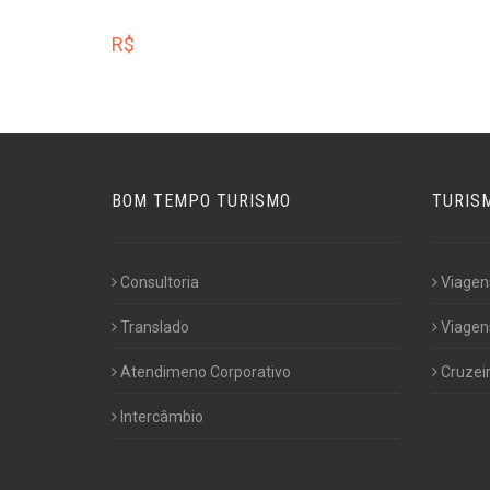
R$
BOM TEMPO TURISMO
TURIS
Consultoria
Viagen
Translado
Viagens
Atendimeno Corporativo
Cruzei
Intercâmbio