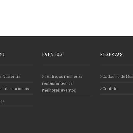
MO
EVENTOS
RESERVAS
s Nacionais
Teatro, os melhores
Cadastro de Re
restaurantes, os
 Internacionais
Contato
melhores eventos
ros